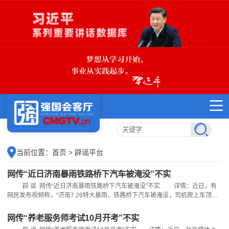
当前位置：
首页
> 辟谣平台
网传“近日济南暴雨铁路桥下汽车被淹没”不实
辟 谣 网传“近日济南暴雨铁路桥下汽车被淹没”不实 详情：近日，有
网民发布视频称，“济南7.26特大暴雨，铁路桥下汽车被淹没，司机爬上车顶求
救”，引发关注。经核实，该事件发生于2022年的山东省济南市暴雨期间，并非
本轮降雨所致，网传视频系旧闻翻炒。（来源：“山东互联网联合辟谣平台”微信
网传“养老服务师考试10月开考”不实
公众号） 误 区&nbs