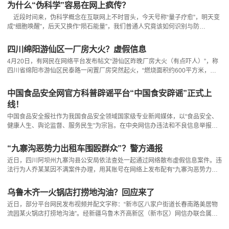
冻主食，有人拒绝使用味精，不仅造成经济损失，还可能导致部分食品滞销、商
为什么“伪科学”容易在网上疯传？
家口碑受损。 这些谣言看似“有理有据”，实则漏洞百出，是典型的伪科学。
近段时间来，伪科学概念在互联网上不时冒头，今天号称“量子疗愈”，明天变
中国互联网联合辟谣平台已逐一澄清：蜂蜜
成“细胞唤醒”，后天又换作“陨石能量”，我们普通人究竟该如何识别与防
范？ 在中央网信办举报中心的指导下，中国互联网联合辟谣平台与科学辟谣
平台共创“伪科学大揭秘”栏目，通过一系列“真科普”文章，带大家一起识破谣言
四川绵阳游仙区一厂房大火？虚假信息
套路，戳穿“伪科学”骗局。 你是不是经常看见这样的标题：“一个方法调理多
4月20日，有网民在网络平台发布帖文“游仙区昨晚厂房大火（有点吓人）”，称
年老毛病”“医生一般不会主动告诉你”“家里
四川省绵阳市游仙区民泰路一闲置厂房突然起火，“燃烧面积约600平方米，燃
烧物包含干货、甲醇等”，并配发大火爆燃图片，该帖文引发部分网民关注与讨
论。经消防、属地及相关部门核查确认，该消息纯属谣言。 经详细核
中国食品安全网官方科普辟谣平台“中国食安辟谣”正式上
实，消防部门并未接到游仙区民泰路区域相关火情报警，无该区域起火的处置记
线！
录；同时，游仙经济试验区管委会工作人员赶赴现场
中国食品安全报社作为我国食品安全领域国家级专业新闻媒体，以“食品安全、
健康人生、舆论监督、服务民生”为宗旨。在中央网信办违法和不良信息举报中
心指导下，平台正式上线“中国食安辟谣”，切实履行媒体社会责任，发挥专业媒
体优势，精准击破各类食品安全谣言，让科学认知跑赢不实传言，用权威真相守
“九寨沟恶势力出租车围殴群众”？警方通报
护百姓舌尖安全。 “中国食安辟谣”已同步覆盖官网、微信公众号、视频号、
近日，四川阿坝州九寨沟县公安局依法查处一起通过网络散布虚假信息案件。违
微博、小红书等平台，正式与广大网友见面。平台特
法行为人乔某某因不满案件办理，用其账号在网络上发布配有“九寨沟恶势力出
租，无故围殴群众，嚣张至极”文字的视频，引发不良社会影响。 经查，乔
某某是一起打架案件的一方当事人。案件调查期间，其对办案工作心生不满，为
乌鲁木齐一火锅店打捞地沟油？回应来了
博取社会关注、向公安机关施压，故意捏造事实、散布虚假信息。目前，九寨沟
近日，部分平台网民发布视频并配文字称：“新市区八家户街道长春南路美居物
县公安局根据《中华人民共和国治安管理处罚法》相关规
流园某火锅店打捞地沟油”。经新疆乌鲁木齐高新区（新市区）网信办联合属地
高新街街道核实，该信息为不实内容。 经核实，该视频实际拍摄地为高新街