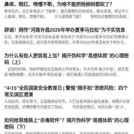
街道辖区长春南路尚品汇美食街，视频拍摄实际内容为某环保公司对尚品汇美食
鼻痒、眼红、喷嚏不断，为啥不能把杨柳树都砍了？
街内餐饮企业产生的餐厨废弃油脂进行规范收运作业，该公司具备合法餐厨废弃
每年四月，北方多地进入“飞絮季”。漫天飘舞的白色绒毛，看似浪漫，却让不少
油脂收运处置资质，其收运的餐厨废弃油脂全部用于生物
人鼻痒、眼红、喷嚏不断。 什么是杨柳飞絮？ 每年四月飘舞的白色绒
毛，本质上是杨柳雌株的种子及其附着的绒毛，既不是花，也不是所谓的“白
毛”。杨树和柳树为雌雄异株，只有雌树才会飘絮。春季授粉后，雌树结出果
辟谣！网传“河南许昌2026年举办夏季马拉松”为不实信息
实，成熟后裂开，绒毛带着种子随风飘散。 为什么不能 “一刀切”全
近日，某平台账号“许昌马拉松会委”发布关于“许昌市2026夏季马拉松”的赛事公
砍？ 杨柳树之所以没有被“一刀切”砍掉，是因为它们拥有生
告，引发网络关注。经许昌市体育局核实，许昌市2026年度没有关于举办马拉
松赛事的规划、申报及备案安排，确认该消息不实。另据中国田径协会2025年
12月19日公布《2026年全国马拉松赛事目录》显示，河南省2026年计划举办5
为什么有些人更容易上当？揭开伪科学“易感体质”的心理密
场马拉松赛事，均不在许昌市举办。 许昌市委网信办在此郑重提醒，网
码（上）
络空间不是法外之地，造谣、传
近段时间来，伪科学概念在互联网上不时冒头，今天号称“量子疗愈”，明天变
成“细胞唤醒”，后天又换作“陨石能量”，我们普通人究竟该如何识别与防
范？ 在中央网信办举报中心的指导下，中国互联网联合辟谣平台与科学辟谣
平台共创“伪科学大揭秘”栏目，通过一系列“真科普”文章，带大家一起识破谣言
“4•15”全民国家安全教育日 | 警惕“随手拍”泄密风险：四个
套路，戳穿“伪科学”骗局。 我们身边似乎总有这样的人：在不同伪科学、保
常见误区澄清
健品骗局中反复横跳消费。亲朋好友苦口婆心的劝
人间四月，草长莺飞，正是踏青好时节。人们总爱用镜头留住美景，将照片分享
至朋友圈，仿佛把春天也留在了指尖。 可你是否想过，当你对着一处“小众
秘境”按下快门时，镜头框进去的，可能不只是风景——有些画面一旦传播，轻
则泄露行踪，重则触碰国家秘密的红线。 4月15日，是全民国家安全教育
如何给思维装上“杀毒软件”？揭开伪科学“易感体质”的心理
日。今天，我们为大家划清拍照的安全红线，澄清那些常见的认知误区，让打卡
密码（下）
有度，分享有界～ 那些年，我们“晒”出来的“祸”
近段时间来，伪科学概念在互联网上不时冒头，今天号称“量子疗愈”，明天变成