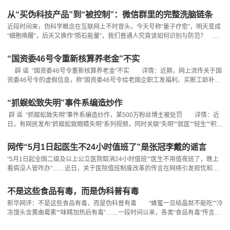
州区相关部门核实，截至目前，万州区溪口乡及万州辖区范围内均未发现任何金
矿或砂金矿资源，相关图文内容均为不实信息。 在此提醒广大网民：在网络
从“买伪科技产品”到“被控制”：微信群里的完整洗脑链条
上发布信息，要真实、客观、准确。不造谣、不信谣、不传谣，共同营造清朗网
近段时间来，伪科学概念在互联网上不时冒头，今天号称“量子疗愈”，明天变成
络空间。
“细胞唤醒”，后天又换作“陨石能量”，我们普通人究竟该如何识别与防范？
在中央网信办举报中心的指导下，中国互联网联合辟谣平台与科学辟谣平台共创
“伪科学大揭秘”栏目，通过一系列“真科普”文章，带大家一起识破谣言套路，戳
“国资委46号令重新核算养老金”不实
穿“伪科学”骗局。 你可能以为，不慎上当购买了伪科技产品，不过是损失些
辟 谣 “国资委46号令重新核算养老金”不实 详情：近期，网上流传关于国
钱财，权当花钱买份心理安慰。但事实远比
资委46号令的虚假信息，称“国资委46号令给老国企职工发福利、买断工龄补发
工资、养老金重新核算、全民可领补贴”，引发关注。 对此，江西省南昌市
人社局发文指出，上述说法均系谣言，与政策原文完全不符。国务院国资委令第
“抓蜈蚣致失明”事件系编造炒作
46号，全称为《中央企业违规经营投资责任追究实施办法》，是纯央企
辟 谣 “抓蜈蚣致失明”事件系编造炒作，某500万粉丝博主被处罚 详情：近
日，有网民发布“抓蜈蚣致眼睛失明”系列视频，同时关联“失明”“就医”“轻生”“积极
面对生活”等话题，引发网民关注。经成都都江堰公安查证，王某（男，32
岁），付某某（女，33岁）为引流吸粉、博取关注、获取流量收益，在家中、
网传“5月1日起医生不24小时值班了”是张冠李戴的谣言
医院等多场景自导自演、虚构“抓蜈蚣致眼睛失明”事件，剪辑发布多段虚假网
“5月1日起全国二级及以上公立医院取消24小时值班”“医生不用值夜班了，晚上
看病没人管咋办”……近日，关于医院值班制度改革的传言在网络引发担忧和热
议。 记者经多方核实了解到，相关部门并未出台所谓“取消24小时值班”新
规。业内人士指出，这些谣言是对现行若干政策的曲解和张冠李戴的嫁接。
不是这些食品有毒，而是伪科普有毒
记者了解到，网传的《公立医院高质量发展新三年行动计划（2026-2028年）》
新华网评：不是这些食品有毒，而是伪科普有毒 “蜂蜜一旦结晶就不能吃”“冷
配套细则并不存在、纯属虚构，相关部
冻馒头含黄曲霉素”“味精加热后有毒”……一段时间以来，各类“食品有毒”传言时
有发生。引得不少人信以为真、以讹传讹：有人倒掉整瓶结晶蜂蜜，有人丢弃冷