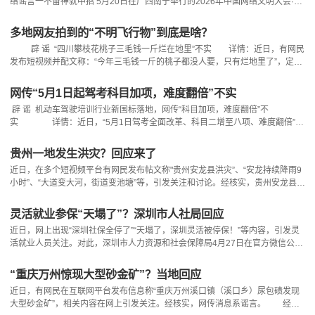
络谣言一不留神就中招 5月20日在广西南宁举行的2026年中国网络文明大会·网
络辟谣论坛上一份联合倡议正式发出：去伪存真守护民生 把准导向，做科学真
相守望者筑牢防线，做民生安全守护者扛起责任，做协同共治建设者弘扬科学，
多地网友拍到的“不明飞行物”到底是啥？
做网络文明践行者0:00/2:57科学精神是最好的“过滤网”人人都是辟谣志愿者动动
辟 谣 “四川攀枝花桃子三毛钱一斤烂在地里”不实 详情：近日，有网民
手
发布短视频并配文称：“今年三毛钱一斤的桃子都没人要，只有烂地里了”，定位
显示在四川攀枝花，引发部分网民对油桃产销市场情况的误解与担忧。经核实，
上述信息内容不实。该视频为攀枝花市仁和区务本乡一村民发布，视频拍摄地点
网传“5月1日起驾考科目加项，难度翻倍”不实
是油桃收购高峰期，果农临时集中堆放分拣出来的残次果、次等果点位，当地
辟 谣 机动车驾驶培训行业新国标落地，网传“科目加项，难度翻倍”不
实 详情：近日，“5月1日驾考全面改革、科目二增至八项、难度翻倍”的
说法在网络广泛流传。不少市民扎堆报名驾考，生怕新规实施后，考驾照更
难。 事实上，这是混淆了驾培新国标和驾考新规。二者分属不同监管体系，
贵州一地发生洪灾？回应来了
职能定位和管控范围有着清晰明确的界限。驾培新国标是由交通运输主管部门来
近日，在多个短视频平台有网民发布帖文称"贵州安龙县洪灾”、“安龙持续降雨9
监管，主要针对的是机
小时”、“大道变大河，街道变池塘”等，引发关注和讨论。经核实，贵州安龙县近
期未发生洪灾，该网传信息为谣言。 该谣言是通过移花接木、张冠李戴的方
式，挪用外地或往年灾情，搭配不实地域表述，编造并传播涉安龙县洪灾的虚假
灵活就业参保“天塌了”？深圳市人社局回应
信息。 在此提醒：互联网不是法外之地，在网络上发布信息、发表言论，须
近日，网上出现“深圳社保全停了”“天塌了，深圳灵活被停保！”等内容，引发灵
遵守法律法规，不造谣、不传谣、不
活就业人员关注。对此，深圳市人力资源和社会保障局4月27日在官方微信公号
辟谣，明确网络传言不实，深圳灵活就业参保政策并无变化。 事情的起因
是，深圳社保向部分灵活就业参保人发了一条提醒短信，短信中提到“经比对您
“重庆万州惊现大型砂金矿”？当地回应
在我市无有效的居住信息，请尽快至相关部门核查处理。居住信息失效的，我局
近日，有网民在互联网平台发布信息称“重庆万州溪口镇（溪口乡）尿包碛发现
将为您自动停保”，结果被一些博眼球的自媒体搞“
大型砂金矿”，相关内容在网上引发关注。经核实，网传消息系谣言。 经万