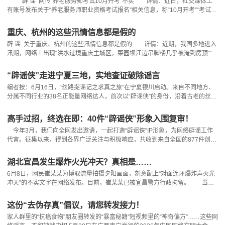
辟 谣 网传“养老服务师考试10月开考”不实 详情：近日，社交媒体上
有账号发布关于“养老服务师职业资格考试报名”相关信息，称“10月开考”“考试报
名8月7日截止，全国限报5000人”。事实上，定于10月17日开考的是养老管理
师考试，并非养老服务师职业资格考试，养老管理师与养老服务师并不是一回
重庆、杭州的这些汛情信息都是假的
事。养老服务师职业资格由民政部、人力资源社会保障部在近期
辟 谣 关于重庆、杭州的这些汛情信息都是假的 详情：近期，我国多地进入
汛期，网络上出现“洪水过境重庆主城区，菜园坝江边吊脚楼几乎被淹到房顶”“杭
州疯狂倒水”等涉汛信息，引发关注和担忧。 6月19日，有网民发布视频称
“这是今年入汛以来长江二号洪水，位于菜园坝火车站附近的吊脚楼，差不多淹
“辟谣侠”走进宁夏三地，实地查证破除谣言
到了房顶”。经重庆市渝中区交通运输委和菜园坝街道核实，该信息系旧闻翻
编者按：6月16日，“丝路捉谣记之求真之旅”在宁夏银川启动。来自不同地方、
炒，视频画面实为202
分属不同行业的38名正能量网络达人，首次以“辟谣侠”的身份，沿着古老的丝绸
之路一路西行，开展为期14天的线下行走活动，最终抵达新疆喀什。这群“辟谣
侠”们，一路上将针对网络上关于丝路沿线一些地方的误读与偏见，以沉浸式体
高手过招，终选在即：40件“辟谣侠”形象入围复审！
验，一路寻访，火眼探真，逐一鉴伪，果断辟谣。 6月17日，“辟谣侠”们走
今年3月，我们向全网发出邀请，一起打造“辟谣侠”IP形象，为网络辟谣工作
进宁夏回族自治区吴忠市利通区金星镇金
代言。征集以来，得到各界广泛关注与积极响应，共收到来自全国的877件创意
形象。 经过严格初审，120件设计作品脱颖而出。5月29日至6月5日是大众
网络投票环节，为期一周的投票战况火热，网民纷纷为自己心仪的“辟谣侠”投出
湖北宜昌发生爆炸火光冲天？真相是……
支持票。日前，“辟谣侠”网络辟谣IP形象征集活动作品网络投票工作已顺利完
6月8日，网民崔某某为博取流量拍摄夕阳画面，刻意配上“对面连环爆炸声火光
成。结合大众票选和专家评审，40件
冲天”的不实文字在网络发布。目前，崔某某已被宜昌警方行政拘留。 当
天，宜昌雨后天晴，在宜都某化工园内，等待卸货的崔某某为博取流量，拍摄厂
区夕阳画面，刻意配上夸张文案，伪装成“疑似爆炸”的假象，在网络平台发
这份“去伪存真”倡议，请您转发接力！
布。 经核实，该消息为不实谣言，宜昌警方迅速锁定违法嫌疑人崔某
家人群里的“抗癌食物”朋友圈转发的“暴富秘籍”短视频里的“神奇偏方”……这些网
某。 目前，警方已依法对崔某某作出行政拘留5日、罚款20