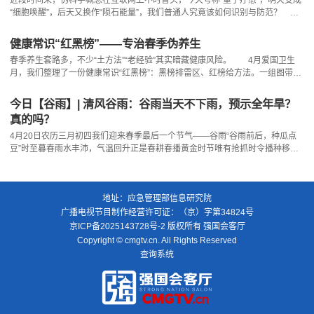
“细胞唤醒”，后天又换作“陨石能量”，我们普通人究竟该如何识别与防范？
在中央网信办举报中心的指导下，中国互联网联合辟谣平台与科学辟谣平台共创
“伪科学大揭秘”栏目，通过一系列“真科普”文章，带大家一起识破谣言套路，戳
健康常识“红黑榜”——专治春季伪养生
穿“伪科学”骗局。 自救指南： 给自己的思维装上“杀毒软件” 认知到
春季养生套路多，不少“土方法”“老经验”其实暗藏健康风险。 4月爱国卫生
我们的思维存在“易感”倾向，并非是为
月，我们整理了一份健康常识“红黑榜”：黑榜排雷区、红榜给方法。一组图带你
看懂，春季怎么过才健康。避开误区，科学养生，在这个春天元气满满。责任编
辑： 贾玉韬
今日【谷雨】| 清风谷雨：谷雨当天不下雨，预示全年旱？
真的吗？
4月20日农历三月初四我们迎来春季最后一个节气——谷雨“谷雨前后，种瓜点
豆”时至暮春雨水丰沛，气温回升正是春耕春播黄金时节唯有抢抓时令播种移
苗、埯瓜点豆继以勤浇灌、常管护、时除草、频施肥方能秋实盈仓 营造清朗网
络空间亦同此理既要抓实源头防控抢抓谣言初萌之机又要坚持常态化巡查整治全
面清理各类网络违法和不良信息守护健康网络生态做到常抓不懈、持续发力让谣
地址：应急管理部信息研究院
言无处生根让网络违法和不良信息无处藏身方
广播电视节目制作经营许可证：（京）字第34824号
京ICP备2025143728号-2
版权所有 强国会客厅
Copyright © cmgtv.cn. All Rights Reserved
查询系统