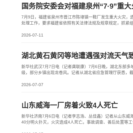
国务院安委会对福建泉州“7·9”重
7月9日，福建省泉州市晋江市陈埭镇一鞋厂发生重大火灾，
处理工作，要求福建省依照有关法律法规及规章规定，抓紧
2026-07-11
湖北黄石黄冈等地遭遇强对流天气致
新华社武汉7月7日电（记者龚联康）7月6日晚，湖北东部多地
级，部分乡镇出现龙卷风。记者从湖北省应急管理厅获悉，截
开，黄石、鄂州、咸宁等地集结省市县救援人员3
2026-07-07
山东威海一厂房着火致4人死亡
新华社济南7月6日电（记者李志浩、丛佳鑫）记者从山东威海
40分明火扑灭，火灾造成4人死亡。事故调查、善后处置等