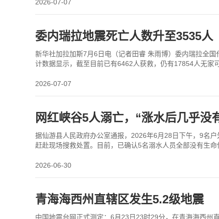
2026-07-07
委内瑞拉地震死亡人数升至3535人
新华社加拉加斯7月6日电（记者田睿 朱雨博）委内瑞拉全国
计数据显示，截至目前已有6462人获救，仍有17854人无家
2026-07-07
网红峡谷5人溺亡，“涨水后几乎没
据仙游县人民政府办公室通报，2026年6月28日下午，9
赶赴现场搜救处置。目前，已确认5名溺水人员全部没有生命
因山体裂缝形似刺刀得名。峡谷长约6公里，其中名为“
2026-06-30
青海海西州直辖区发生5.2级地震
中国地震台网正式测定：6月23日23时29分，在青海海西州直辖