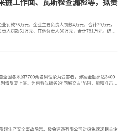
采掘工作面、瓦斯检查漏检等，拟责
业罚款75万元，企业主要负责人罚款4万元，合计79万元。
人罚款51万元、其他负责人30万元，合计781万元。综上
全国各地的7700余名男性沦为受害者，涉案金额高达3400
似剧情反复上演。为何看似拙劣的“同城交友”陷阱，能精准击穿
查发现生产安全事故隐患。极兔速递有限公司对极兔速递相关企