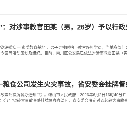
”：对涉事教官田某（男，26岁）予以行
被送进重庆一‘素质教育基地’，男子寻找时拍下教官殴打学员，当地多部
令营等活动策划及组织。目前，南川区公安局已依法对涉事教官田某（男
一粮食公司发生火灾事故，省安委会挂牌督
事故查处挂牌督办通知书》。鞍山市人民政府：2026年6月2日16时4
据《辽宁省较大事故查处挂牌督办办法》，省安委会决定对该起较大事故