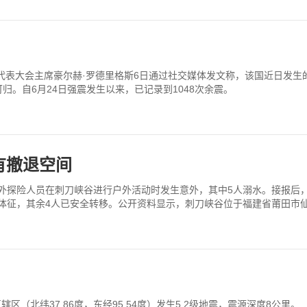
代表大会主席豪尔赫·罗德里格斯6日通过社交媒体发文称，该国近日发生的两
可归。自6月24日强震发生以来，已记录到1048次余震。
有撤退空间
名户外探险人员在刺刀峡谷进行户外活动时发生意外，其中5人溺水。接报
体征，其余4人已安全转移。公开资料显示，刺刀峡谷位于福建省莆田市
区（北纬37.86度，东经95.54度）发生5.2级地震，震源深度8公里。