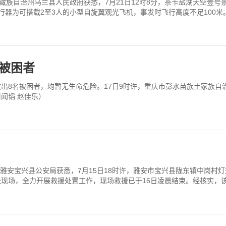
藏族自治州乌兰县人民政府获悉，7月21日12时8分，茶卡盐湖天空壹
器为可搭载2至3人的小型自旋翼观光飞机，事发时飞行高度不足100
被困者
出8名被困者，均暂无生命危险。17日9时许，重庆市彭水苗族土家族自
闻韬 赵佳乐）
川雅安宝兴县公安局获悉，7月15日18时许，雅安市宝兴县陇东镇中岗
场，全力开展救援处置工作，现场救援已于16日凌晨结束。经核实，该车