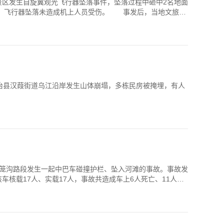
号景区发生自旋翼观光飞行器坠落事件，坠落过程中砸中2名地面
米。飞行器坠落未造成机上人员受伤。 事发后，当地文旅、
治县汉葭街道乌江沿岸发生山体崩塌，多栋民房被掩埋，有人
村灯笼沟路段发生一起中巴车碰撞护栏、坠入河滩的事故。事故发
核载17人、实载17人，事故共造成车上6人死亡、11人受