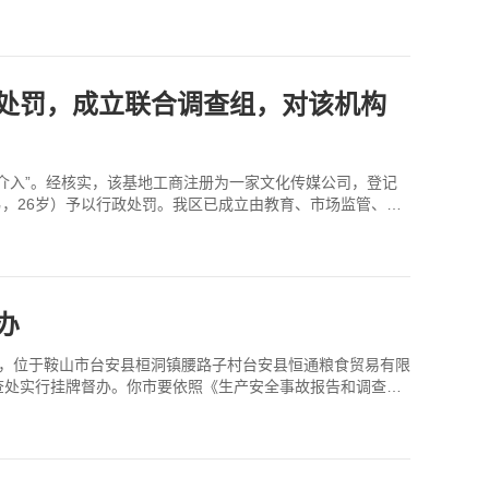
政处罚，成立联合调查组，对该机构
门介入”。经核实，该基地工商注册为一家文化传媒公司，登记
，26岁）予以行政处罚。我区已成立由教育、市场监管、文
办
0分许，位于鞍山市台安县桓洞镇腰路子村台安县恒通粮食贸易有限
查处实行挂牌督办。你市要依照《生产安全事故报告和调查处