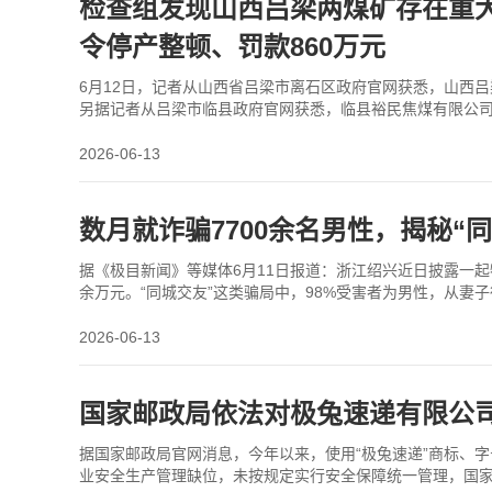
检查组发现山西吕梁两煤矿存在重
令停产整顿、罚款860万元
6月12日，记者从山西省吕梁市离石区政府官网获悉，山西吕
另据记者从吕梁市临县政府官网获悉，临县裕民焦煤有限公司因
所述，上述两家煤矿企业及相关负责人拟被罚款
2026-06-13
数月就诈骗7700余名男性，揭秘“
据《极目新闻》等媒体6月11日报道：浙江绍兴近日披露一起特
余万元。“同城交友”这类骗局中，98%受害者为男性，从妻
男性心理防线，实现规模化收割？答案
2026-06-13
国家邮政局依法对极兔速递有限公
据国家邮政局官网消息，今年以来，使用“极兔速递”商标、
业安全生产管理缺位，未按规定实行安全保障统一管理，国