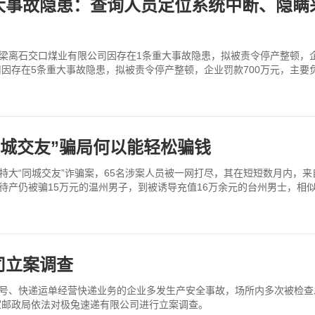
大事故隐患：查询人员定位系统中断、隐瞒
梁离石交口煤业有限公司因存在1条重大事故隐患，拟被责令停产整顿，企
存在5条重大事故隐患，拟被责令停产整顿，企业罚款700万元，主要负责
同城交友”骗局何以能轻松骗钱
大“同城交友”诈骗案，65名涉案人员被一网打尽，其在短短数月内，来自
子待产仍被骗15万元的温州男子，到被诱导充值16万余元的台州男士，相
司立案调查
字号、快递运单经营快递业务的企业多发生产安全事故，场所内多次被检
家邮政局依法对极兔速递有限公司进行立案调查。