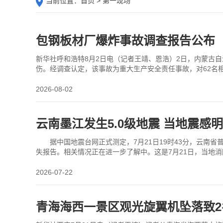
当前位置：
首页
> 第一现场
包钢板材厂爆炸事故调查报告公布
新华社呼和浩特8月2日电（记者王靖、恩浩）2日，内蒙古自
伤。经调查认定，该事故为重大生产安全责任事故，对62名相
时长期受到介质腐蚀、局部应力与交变载荷的
2026-08-02
云南墨江发生5.0级地震 当地震感
据中国地震台网正式测定，7月21日19时43分，云南省
失报告。相关情况正在进一步了解中。这是7月21日，当地消
市墨江哈尼族自治县发生5.0级地震。据
2026-07-22
青海海西一景区观光旋翼机坠落致2