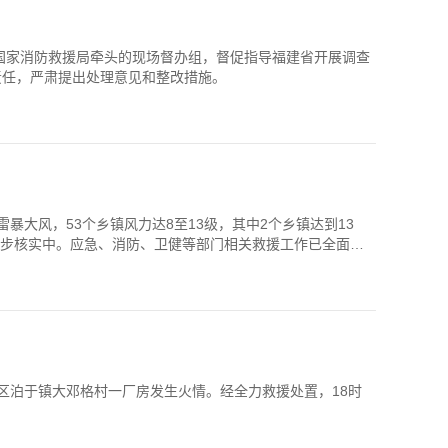
国家消防救援局牵头的现场督办组，督促指导福建省开展调查
责任，严肃提出处理意见和整改措施。
暴大风，53个乡镇风力达8至13级，其中2个乡镇达到13
一步核实中。应急、消防、卫健等部门相关救援工作已全面展
发区泊于镇大邓格村一厂房发生火情。经全力救援处置，18时