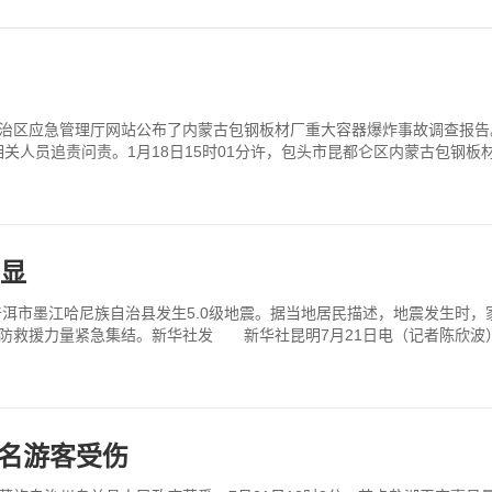
治区应急管理厅网站公布了内蒙古包钢板材厂重大容器爆炸事故调查报告。该事
关人员追责问责。1月18日15时01分许，包头市昆都仑区内蒙古包钢
明显
普洱市墨江哈尼族自治县发生5.0级地震。据当地居民描述，地震发生时
防救援力量紧急集结。新华社发 新华社昆明7月21日电（记者陈欣波）据
名游客受伤