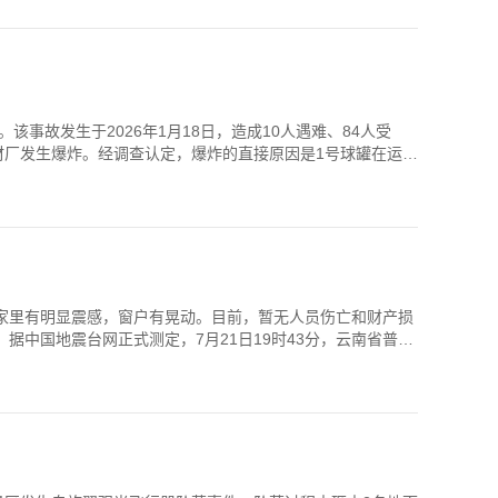
故发生于2026年1月18日，造成10人遇难、84人受
板材厂发生爆炸。经调查认定，爆炸的直接原因是1号球罐在运行
，家里有明显震感，窗户有晃动。目前，暂无人员伤亡和财产损
中国地震台网正式测定，7月21日19时43分，云南省普洱