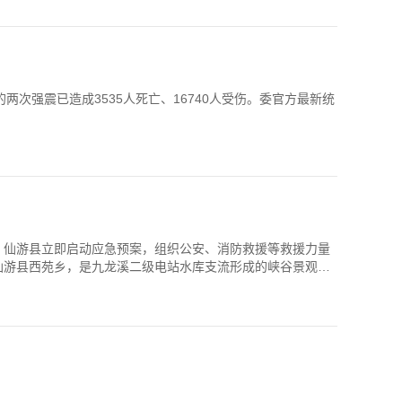
次强震已造成3535人死亡、16740人受伤。委官方最新统
后，仙游县立即启动应急预案，组织公安、消防救援等救援力量
仙游县西苑乡，是九龙溪二级电站水库支流形成的峡谷景观，