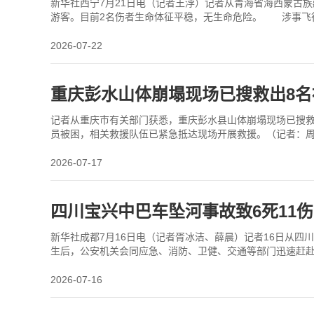
新华社西宁7月21日电（记者王浡）记者从青海省海西蒙古族
游客。目前2名伤者生命体征平稳，无生命危险。 涉事飞行
应急、公安等相关部门迅速赶赴现场处置，涉事飞
2026-07-22
重庆彭水山体崩塌现场已搜救出8名
记者从重庆市有关部门获悉，重庆彭水县山体崩塌现场已搜救
员被困，相关救援队伍已紧急抵达现场开展救援。（记者：周
2026-07-17
四川宝兴中巴车坠河事故致6死11伤
新华社成都7月16日电（记者胥冰洁、薛晨）记者16日从四
生后，公安机关会同应急、消防、卫健、交通等部门迅速赶赴现
伤，其中1人重伤（生命体征平稳），10人轻
2026-07-16