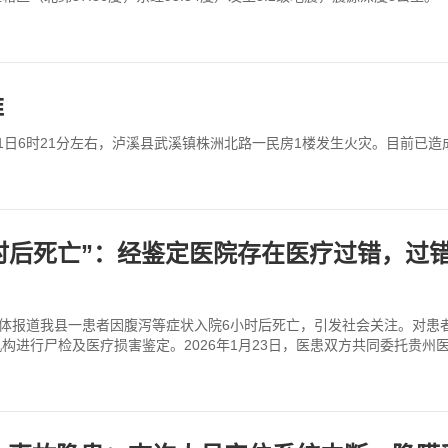
难
日6时21分左右，泸溪县武溪镇株洲北路一民房1楼发生火灾。目前已造
时后死亡”：经鉴定医院存在医疗过错，过错参
体报道我县一患者因腹泻等症状入院6小时后死亡，引发社会关注。对患者
进行尸检及医疗损害鉴定。2026年1月23日，医患双方共同委托贵州医