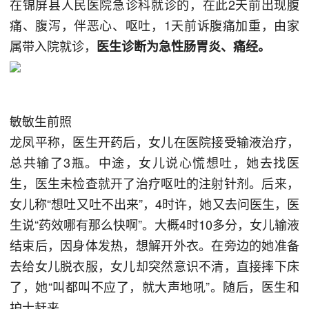
在锦屏县人民医院急诊科就诊的，在此2天前出现腹
痛、腹泻，伴恶心、呕吐，1天前诉腹痛加重，由家
属带入院就诊，
医生诊断为急性肠胃炎、痛经。
敏敏生前照
龙凤平称，医生开药后，女儿在医院接受输液治疗，
总共输了3瓶。中途，女儿说心慌想吐，她去找医
生，医生未检查就开了治疗呕吐的注射针剂。后来，
女儿称“想吐又吐不出来”，4时许，她又去问医生，医
生说“药效哪有那么快啊”。大概4时10多分，女儿输液
结束后，因身体发热，想解开外衣。在旁边的她准备
去给女儿脱衣服，女儿却突然意识不清，直接摔下床
了，她“叫都叫不应了，就大声地吼”。随后，医生和
护士赶来。