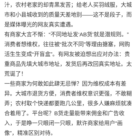
汁，农村老家的却青黑发苦；给老人买羽绒服，大城
市和小县城收到的质量天差地别——这不是段子，而
是媒体曝光的网友真实遭遇。
有商家大言不惭：“不同地址发‘AB货’就是潜规则。”
消费者想维权，往往被“批次不同”等理由搪塞，网购
活生生变成“开盲盒”。有网友被迫想出应对办法：贵
重商品先填大城市地址，发货后再改回真实地址。太
荒诞了！
一些商家为何敢如此肆无忌惮？因为维权成本有差
异。大城市退货方便，消费者维权意识更强，不敢糊
弄；农村取个快递都要跑几公里，很多人嫌麻烦就凑
合着用了。平台呢？B货走量能带来佣金和广告收
入，于是睁一只眼闭一只眼，默许商家给用户“画
像”，精准区别对待。