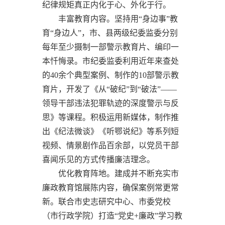
纪律规矩真正内化于心、外化于行。
丰富教育内容。坚持用“身边事”教
育“身边人”，市、县两级纪委监委分别
每年至少摄制一部警示教育片、编印一
本忏悔录。市纪委监委利用近年来查处
的40余个典型案例、制作的10部警示教
育片，开发了《从“破纪”到“破法”——
领导干部违法犯罪轨迹的深度警示与反
思》等课程。积极运用新媒体，制作推
出《纪法微谈》《听鄂说纪》等系列短
视频、情景剧作品百余部，以党员干部
喜闻乐见的方式传播廉洁理念。
优化教育阵地。建成并不断充实市
廉政教育馆展陈内容，确保案例常更常
新。联合市史志研究中心、市委党校
（市行政学院）打造“党史+廉政”学习教